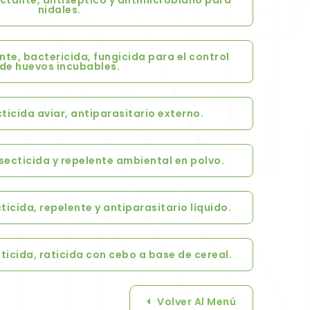
ctante, antiséptico y antimicrobiano para
nidales.
te, bactericida, fungicida para el control
de huevos incubables.
ticida aviar, antiparasitario externo.
secticida y repelente ambiental en polvo.
icida, repelente y antiparasitario líquido.
cida, raticida con cebo a base de cereal.
Volver Al Menú