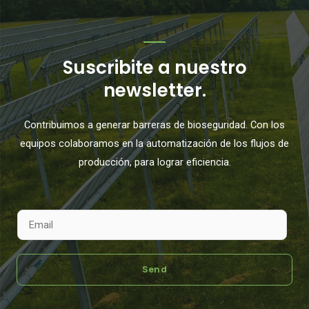
Suscribite a nuestro
newsletter.
Contribuimos a generar barreras de bioseguridad. Con los
equipos colaboramos en la automatización de los flujos de
producción, para lograr eficiencia.
E
m
a
Send
i
l