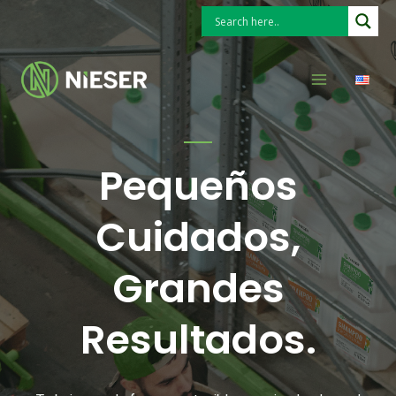
Ir
al
Buscar
Main
contenido
Menu
Pequeños
Cuidados,
Grandes
Resultados.